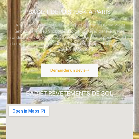
BADIET DEPUIS 1964 A PARIS
La société Badiet, installée sur la rive gauche au 6, rue Violet
(anciennement au 94, boulevard de Grenelle) dans le 15ème
arrondissement de Paris depuis 1964, vous accueille pour vos achats
de tapis et revêtements de sol (moquettes, tapis d’escalier, PVC,
tapis brosse et parquets)
Demander un devis
BADIET REVETEMENTS DE SOL